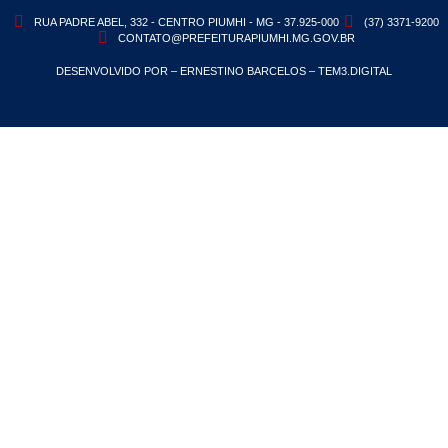
RUA PADRE ABEL, 332 - CENTRO PIUMHI - MG - 37.925-000
(37) 3371-9200
CONTATO@PREFEITURAPIUMHI.MG.GOV.BR
DESENVOLVIDO POR – ERNESTINO BARCELOS – TEM3.DIGITAL