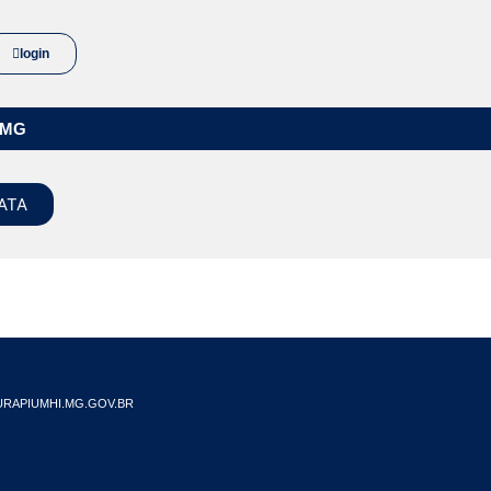
login
/MG
ATA
RAPIUMHI.MG.GOV.BR