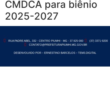
CMDCA para biênio
2025-2027
RUA PADRE ABEL, 332 - CENTRO PIUMHI - MG - 37.925-000
(37) 3371-9200
CONTATO@PREFEITURAPIUMHI.MG.GOV.BR
DESENVOLVIDO POR – ERNESTINO BARCELOS – TEM3.DIGITAL