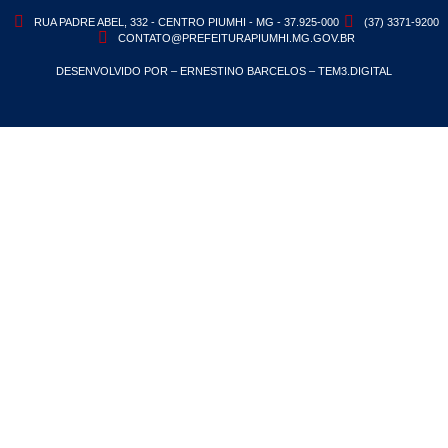
RUA PADRE ABEL, 332 - CENTRO PIUMHI - MG - 37.925-000
(37) 3371-9200
CONTATO@PREFEITURAPIUMHI.MG.GOV.BR
DESENVOLVIDO POR – ERNESTINO BARCELOS – TEM3.DIGITAL