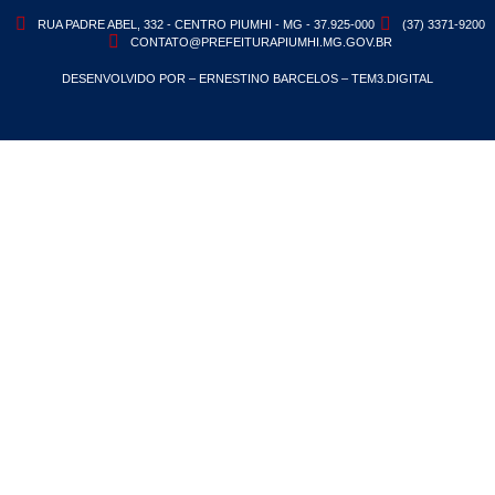
RUA PADRE ABEL, 332 - CENTRO PIUMHI - MG - 37.925-000
(37) 3371-9200
CONTATO@PREFEITURAPIUMHI.MG.GOV.BR
DESENVOLVIDO POR – ERNESTINO BARCELOS – TEM3.DIGITAL