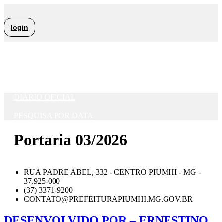
Ir
para
o
login
conteúdo
DIÁRIO OFICIAL - IMPRENSA OFICIAL DO MUNICÍPIO
DE PIUMHI/MG
DIÁRIO OFICIAL
PESQUISA POR DATA
Portaria 03/2026
RUA PADRE ABEL, 332 - CENTRO PIUMHI - MG -
37.925-000
(37) 3371-9200
CONTATO@PREFEITURAPIUMHI.MG.GOV.BR
DESENVOLVIDO POR – ERNESTINO