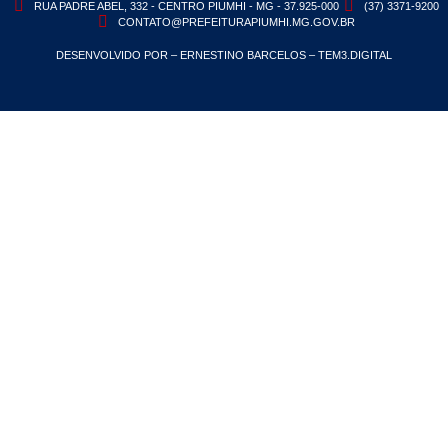
RUA PADRE ABEL, 332 - CENTRO PIUMHI - MG - 37.925-000
(37) 3371-9200
CONTATO@PREFEITURAPIUMHI.MG.GOV.BR
DESENVOLVIDO POR – ERNESTINO BARCELOS – TEM3.DIGITAL