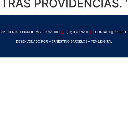
UTRAS PROVIDÊNCIAS. 
332 - CENTRO PIUMHI - MG - 37.925-000
(37) 3371-9200
CONTATO@PREFEITU
DESENVOLVIDO POR – ERNESTINO BARCELOS – TEM3.DIGITAL