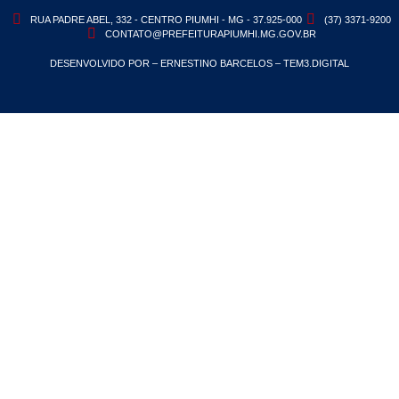
RUA PADRE ABEL, 332 - CENTRO PIUMHI - MG - 37.925-000
(37) 3371-9200
CONTATO@PREFEITURAPIUMHI.MG.GOV.BR
DESENVOLVIDO POR – ERNESTINO BARCELOS – TEM3.DIGITAL