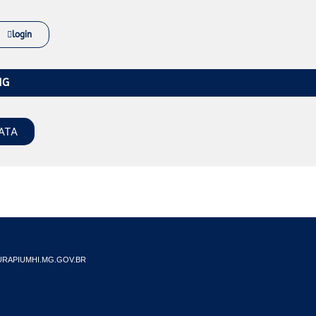
login
MG
ATA
RAPIUMHI.MG.GOV.BR