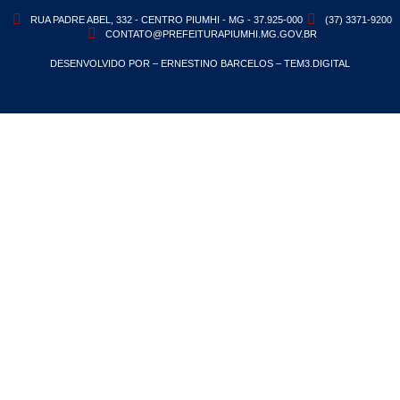
RUA PADRE ABEL, 332 - CENTRO PIUMHI - MG - 37.925-000
(37) 3371-9200
CONTATO@PREFEITURAPIUMHI.MG.GOV.BR
DESENVOLVIDO POR – ERNESTINO BARCELOS – TEM3.DIGITAL