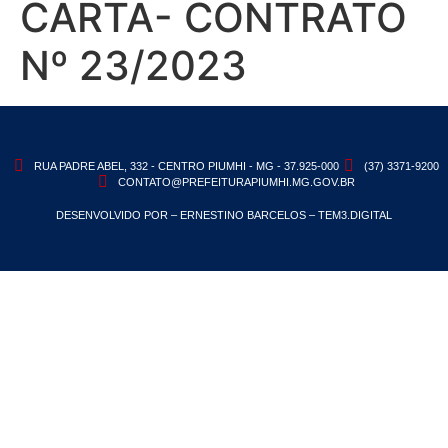
CARTA- CONTRATO
Nº 23/2023
RUA PADRE ABEL, 332 - CENTRO PIUMHI - MG - 37.925-000
(37) 3371-9200
CONTATO@PREFEITURAPIUMHI.MG.GOV.BR
DESENVOLVIDO POR – ERNESTINO BARCELOS – TEM3.DIGITAL