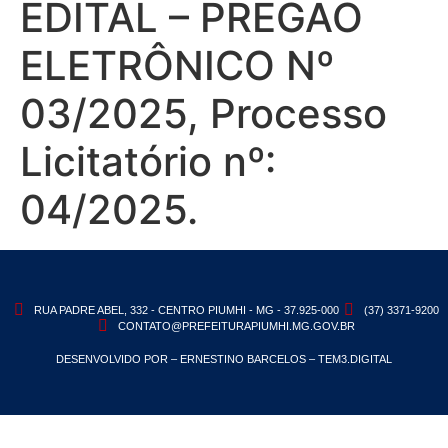
EDITAL – PREGÃO
ELETRÔNICO Nº
03/2025, Processo
Licitatório nº:
04/2025.
RUA PADRE ABEL, 332 - CENTRO PIUMHI - MG - 37.925-000
(37) 3371-9200
CONTATO@PREFEITURAPIUMHI.MG.GOV.BR
DESENVOLVIDO POR – ERNESTINO BARCELOS – TEM3.DIGITAL