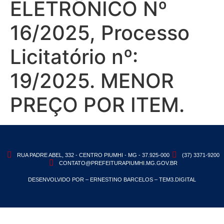
ELETRÔNICO Nº
16/2025, Processo
Licitatório nº:
19/2025. MENOR
PREÇO POR ITEM.
RUA PADRE ABEL, 332 - CENTRO PIUMHI - MG - 37.925-000
(37) 3371-9200
CONTATO@PREFEITURAPIUMHI.MG.GOV.BR
DESENVOLVIDO POR – ERNESTINO BARCELOS – TEM3.DIGITAL