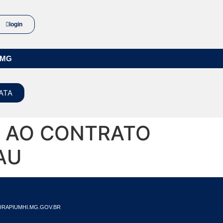
login
/MG
ATA
O AO CONTRATO
AU
RAPIUMHI.MG.GOV.BR