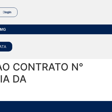
login
/MG
ATA
AO CONTRATO N°
IA DA