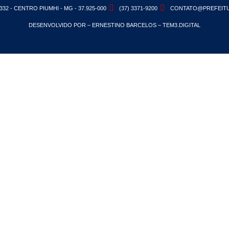
332 - CENTRO PIUMHI - MG - 37.925-000
(37) 3371-9200
CONTATO@PREFEITU
DESENVOLVIDO POR – ERNESTINO BARCELOS – TEM3.DIGITAL