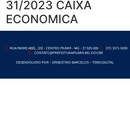
31/2023 CAIXA
ECONOMICA
RUA PADRE ABEL, 332 - CENTRO PIUMHI - MG - 37.925-000
(37) 3371-9200
CONTATO@PREFEITURAPIUMHI.MG.GOV.BR
DESENVOLVIDO POR – ERNESTINO BARCELOS – TEM3.DIGITAL