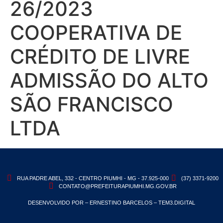
26/2023
COOPERATIVA DE
CRÉDITO DE LIVRE
ADMISSÃO DO ALTO
SÃO FRANCISCO
LTDA
RUA PADRE ABEL, 332 - CENTRO PIUMHI - MG - 37.925-000
(37) 3371-9200
CONTATO@PREFEITURAPIUMHI.MG.GOV.BR
DESENVOLVIDO POR – ERNESTINO BARCELOS – TEM3.DIGITAL