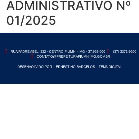
ADMINISTRATIVO Nº
01/2025
RUA PADRE ABEL, 332 - CENTRO PIUMHI - MG - 37.925-000
(37) 3371-9200
CONTATO@PREFEITURAPIUMHI.MG.GOV.BR
DESENVOLVIDO POR – ERNESTINO BARCELOS – TEM3.DIGITAL