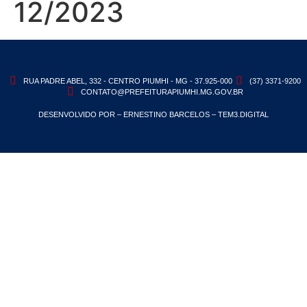
12/2023
RUA PADRE ABEL, 332 - CENTRO PIUMHI - MG - 37.925-000
(37) 3371-9200
CONTATO@PREFEITURAPIUMHI.MG.GOV.BR
DESENVOLVIDO POR – ERNESTINO BARCELOS – TEM3.DIGITAL