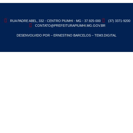
RUA PADRE ABEL, 332 - CENTRO PIUMHI - MG - 37.925-000
(37) 3371-9200
CONTATO@PREFEITURAPIUMHI.MG.GOV.BR
DESENVOLVIDO POR – ERNESTINO BARCELOS – TEM3.DIGITAL