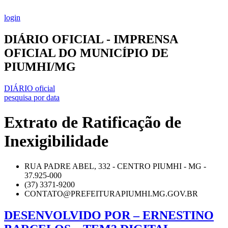
Ir
para
login
o
conteúdo
DIÁRIO OFICIAL - IMPRENSA
OFICIAL DO MUNICÍPIO DE
PIUMHI/MG
DIÁRIO oficial
pesquisa por data
Extrato de Ratificação de
Inexigibilidade
RUA PADRE ABEL, 332 - CENTRO PIUMHI - MG -
37.925-000
(37) 3371-9200
CONTATO@PREFEITURAPIUMHI.MG.GOV.BR
DESENVOLVIDO POR – ERNESTINO