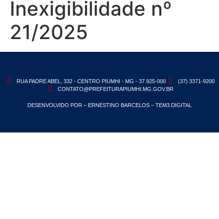
Inexigibilidade nº
21/2025
RUA PADRE ABEL, 332 - CENTRO PIUMHI - MG - 37.925-000
(37) 3371-9200
CONTATO@PREFEITURAPIUMHI.MG.GOV.BR
DESENVOLVIDO POR – ERNESTINO BARCELOS – TEM3.DIGITAL