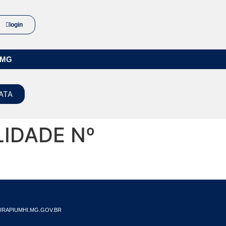
login
/MG
ATA
LIDADE Nº
RAPIUMHI.MG.GOV.BR