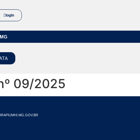
login
/MG
ATA
 nº 09/2025
RAPIUMHI.MG.GOV.BR