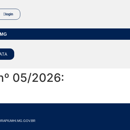
login
/MG
ATA
 nº 05/2026:
RAPIUMHI.MG.GOV.BR