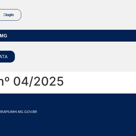
login
/MG
ATA
 nº 04/2025
RAPIUMHI.MG.GOV.BR