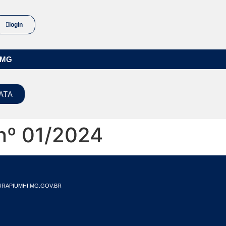
login
/MG
ATA
 nº 01/2024
RAPIUMHI.MG.GOV.BR