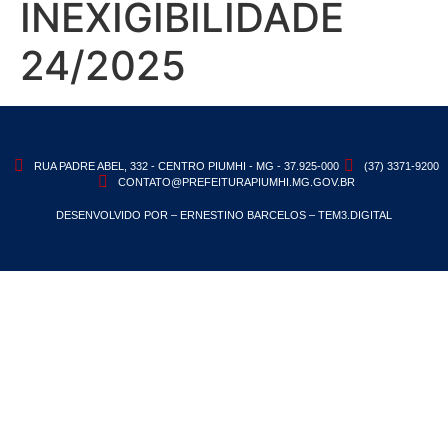
INEXIGIBILIDADE
24/2025
RUA PADRE ABEL, 332 - CENTRO PIUMHI - MG - 37.925-000
(37) 3371-9200
CONTATO@PREFEITURAPIUMHI.MG.GOV.BR
DESENVOLVIDO POR – ERNESTINO BARCELOS – TEM3.DIGITAL