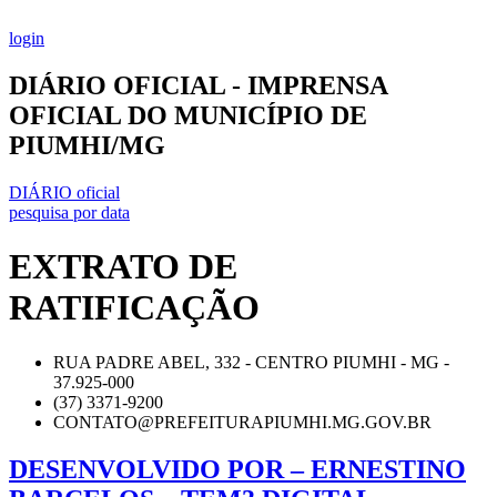
Ir
para
login
o
conteúdo
DIÁRIO OFICIAL - IMPRENSA
OFICIAL DO MUNICÍPIO DE
PIUMHI/MG
DIÁRIO oficial
pesquisa por data
EXTRATO DE
RATIFICAÇÃO
RUA PADRE ABEL, 332 - CENTRO PIUMHI - MG -
37.925-000
(37) 3371-9200
CONTATO@PREFEITURAPIUMHI.MG.GOV.BR
DESENVOLVIDO POR – ERNESTINO