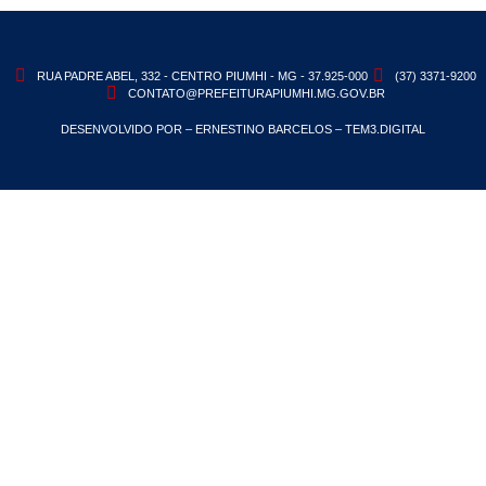
RUA PADRE ABEL, 332 - CENTRO PIUMHI - MG - 37.925-000
(37) 3371-9200
CONTATO@PREFEITURAPIUMHI.MG.GOV.BR
DESENVOLVIDO POR – ERNESTINO BARCELOS – TEM3.DIGITAL