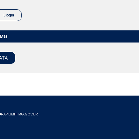
login
/MG
ATA
RAPIUMHI.MG.GOV.BR