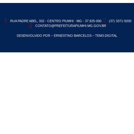
RUA PADRE ABEL, 332 - CENTRO PIUMHI - MG - 37.925-000
(37) 3371-9200
CONTATO@PREFEITURAPIUMHI.MG.GOV.BR
DESENVOLVIDO POR – ERNESTINO BARCELOS – TEM3.DIGITAL