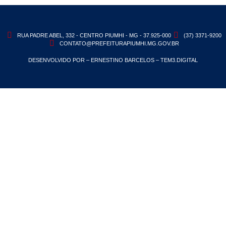
RUA PADRE ABEL, 332 - CENTRO PIUMHI - MG - 37.925-000
(37) 3371-9200
CONTATO@PREFEITURAPIUMHI.MG.GOV.BR
DESENVOLVIDO POR – ERNESTINO BARCELOS – TEM3.DIGITAL