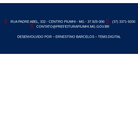
RUA PADRE ABEL, 332 - CENTRO PIUMHI - MG - 37.925-000
(37) 3371-9200
CONTATO@PREFEITURAPIUMHI.MG.GOV.BR
DESENVOLVIDO POR – ERNESTINO BARCELOS – TEM3.DIGITAL