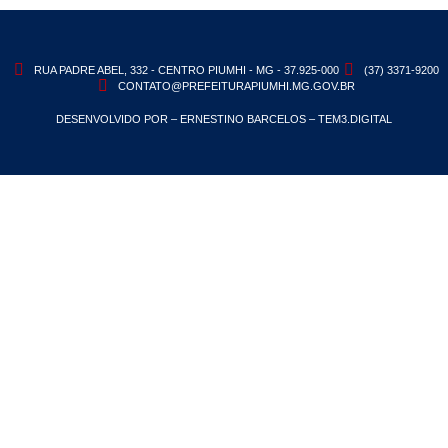
RUA PADRE ABEL, 332 - CENTRO PIUMHI - MG - 37.925-000
(37) 3371-9200
CONTATO@PREFEITURAPIUMHI.MG.GOV.BR
DESENVOLVIDO POR – ERNESTINO BARCELOS – TEM3.DIGITAL