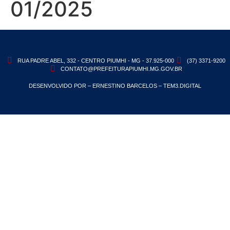
01/2025
RUA PADRE ABEL, 332 - CENTRO PIUMHI - MG - 37.925-000
(37) 3371-9200
CONTATO@PREFEITURAPIUMHI.MG.GOV.BR
DESENVOLVIDO POR – ERNESTINO BARCELOS – TEM3.DIGITAL