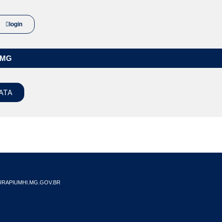
login
/MG
ATA
RAPIUMHI.MG.GOV.BR