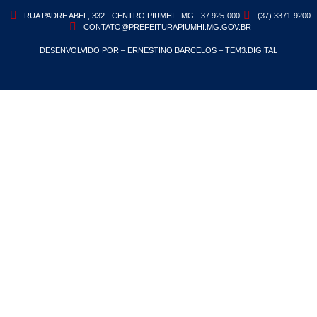
RUA PADRE ABEL, 332 - CENTRO PIUMHI - MG - 37.925-000
(37) 3371-9200
CONTATO@PREFEITURAPIUMHI.MG.GOV.BR
DESENVOLVIDO POR – ERNESTINO BARCELOS – TEM3.DIGITAL