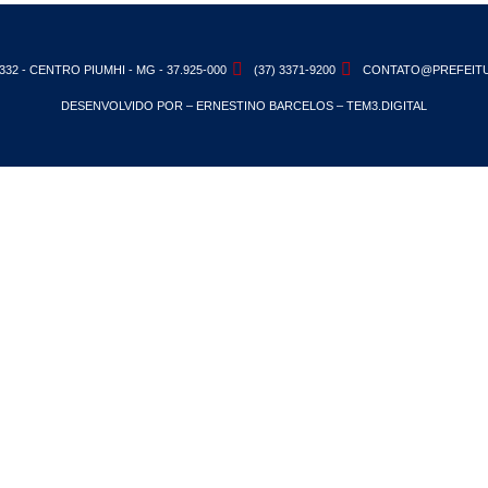
332 - CENTRO PIUMHI - MG - 37.925-000
(37) 3371-9200
CONTATO@PREFEITU
DESENVOLVIDO POR – ERNESTINO BARCELOS – TEM3.DIGITAL