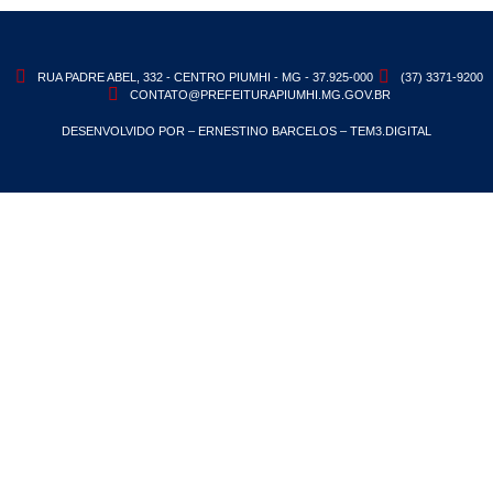
RUA PADRE ABEL, 332 - CENTRO PIUMHI - MG - 37.925-000
(37) 3371-9200
CONTATO@PREFEITURAPIUMHI.MG.GOV.BR
DESENVOLVIDO POR – ERNESTINO BARCELOS – TEM3.DIGITAL