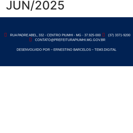
JUN/2025
RUA PADRE ABEL, 332 - CENTRO PIUMHI - MG - 37.925-000
(37) 3371-9200
CONTATO@PREFEITURAPIUMHI.MG.GOV.BR
DESENVOLVIDO POR – ERNESTINO BARCELOS – TEM3.DIGITAL