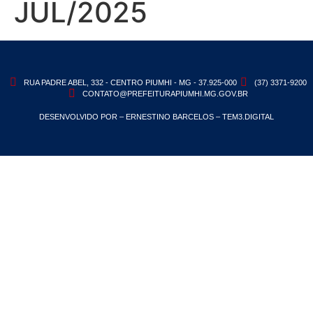
JUL/2025
RUA PADRE ABEL, 332 - CENTRO PIUMHI - MG - 37.925-000
(37) 3371-9200
CONTATO@PREFEITURAPIUMHI.MG.GOV.BR
DESENVOLVIDO POR – ERNESTINO BARCELOS – TEM3.DIGITAL