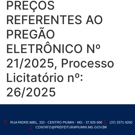
PREÇOS
REFERENTES AO
PREGÃO
ELETRÔNICO Nº
21/2025, Processo
Licitatório nº:
26/2025
RUA PADRE ABEL, 332 - CENTRO PIUMHI - MG - 37.925-000
(37) 3371-9200
CONTATO@PREFEITURAPIUMHI.MG.GOV.BR