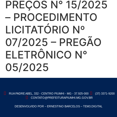
PREÇOS N° 15/2025
– PROCEDIMENTO
LICITATÓRIO Nº
07/2025 – PREGÃO
ELETRÔNICO N°
05/2025
RUA PADRE ABEL, 332 - CENTRO PIUMHI - MG - 37.925-000
(37) 3371-9200
CONTATO@PREFEITURAPIUMHI.MG.GOV.BR
DESENVOLVIDO POR – ERNESTINO BARCELOS – TEM3.DIGITAL