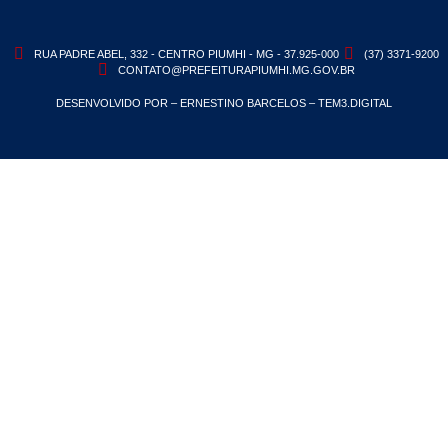
RUA PADRE ABEL, 332 - CENTRO PIUMHI - MG - 37.925-000
(37) 3371-9200
CONTATO@PREFEITURAPIUMHI.MG.GOV.BR
DESENVOLVIDO POR – ERNESTINO BARCELOS – TEM3.DIGITAL