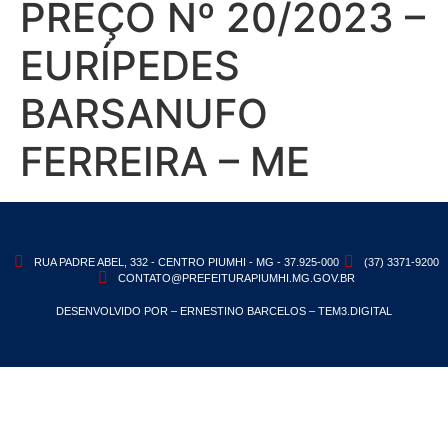
PREÇO Nº 20/2023 –
EURÍPEDES
BARSANUFO
FERREIRA – ME
RUA PADRE ABEL, 332 - CENTRO PIUMHI - MG - 37.925-000
(37) 3371-9200
CONTATO@PREFEITURAPIUMHI.MG.GOV.BR
DESENVOLVIDO POR – ERNESTINO BARCELOS – TEM3.DIGITAL