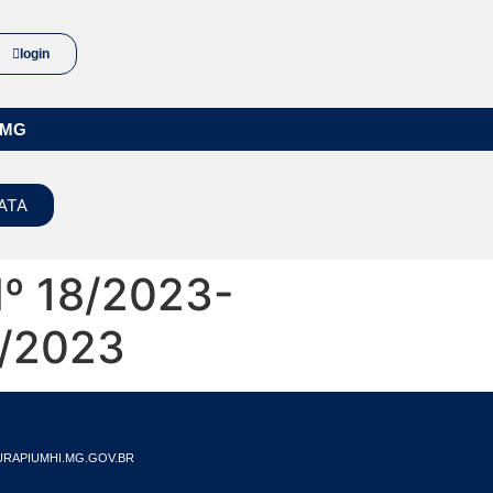
login
/MG
ATA
º 18/2023-
2/2023
RAPIUMHI.MG.GOV.BR