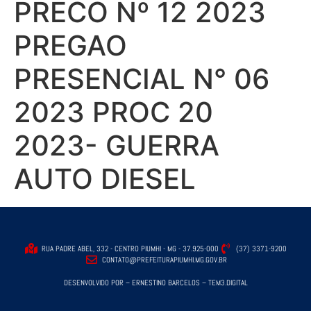
PRECO Nº 12 2023
PREGAO
PRESENCIAL N° 06
2023 PROC 20
2023- GUERRA
AUTO DIESEL
RUA PADRE ABEL, 332 - CENTRO PIUMHI - MG - 37.925-000
(37) 3371-9200
CONTATO@PREFEITURAPIUMHI.MG.GOV.BR
DESENVOLVIDO POR – ERNESTINO BARCELOS – TEM3.DIGITAL