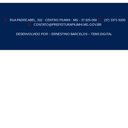
RUA PADRE ABEL, 332 - CENTRO PIUMHI - MG - 37.925-000
(37) 3371-9200
CONTATO@PREFEITURAPIUMHI.MG.GOV.BR
DESENVOLVIDO POR – ERNESTINO BARCELOS – TEM3.DIGITAL